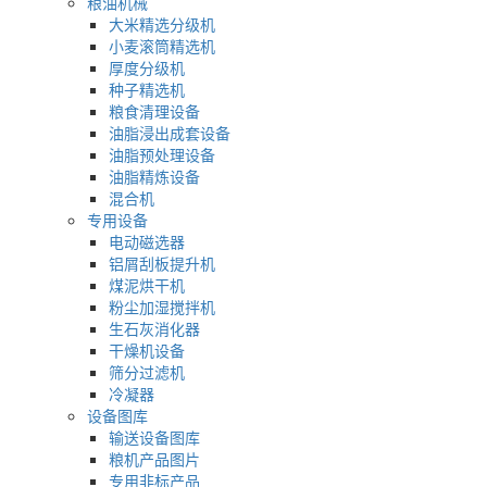
粮油机械
大米精选分级机
小麦滚筒精选机
厚度分级机
种子精选机
粮食清理设备
油脂浸出成套设备
油脂预处理设备
油脂精炼设备
混合机
专用设备
电动磁选器
铝屑刮板提升机
煤泥烘干机
粉尘加湿搅拌机
生石灰消化器
干燥机设备
筛分过滤机
冷凝器
设备图库
输送设备图库
粮机产品图片
专用非标产品